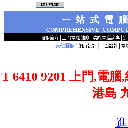
一站式電
COMPREHENSIVE
COMPUT
服務簡介
│
上門電腦維修
│
清除電腦病毒
│
寬
其他服務
：
網頁設計
│
平面設計
│
電
2
2
2
2
2
2
2
2
2
2
2
2
無線 上門安裝Router 鋪 舖 店 廣場 p9x0x02cx 觀塘 區 商場 維修電腦 Repair 整電腦 修理電腦 上門 設定 安裝 ipcam ip cam Camera Set up Wireless Router setup 修理 電腦 維修 整 修 重裝 安裝 Window
T 6410 9201 上門,
港島 
進