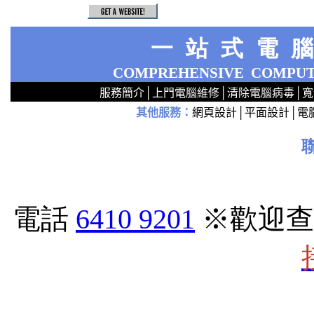
一站式電
COMPREHENSIVE
COMPUT
服務簡介
│
上門電腦維修
│
清除電腦病毒
│
寬
其他服務
：
網頁設計
│
平面設計
│
電
2
2
2
2
2
2
2
2
2
2
2
2
安裝無線路由器 上門夾寬頻線 夾上網線 夾電腦線水晶頭 夾網絡線水晶頭 夾lan頭師父 夾lan頭師傅 夾水晶頭師傅 夾水晶頭師父 lan線修理 水晶頭維修 裝修師傅唔識夾lan頭 Rj11 Rj12 夾Rj45水晶頭 Rj-45 8P8C 夾LAN線 jam骰仔面板 CAT5e CAT6 f9kktjnj
3
3
3
電話
6410 9201
※歡迎查
電腦系統 上門安裝route