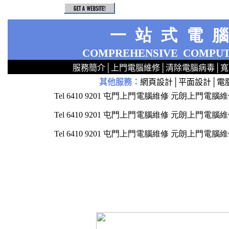
一站式電
COMPREHENSIVE
COMPUT
服務簡介
│
上門電腦維修
│
清除電腦病毒
│
寬
其他服務
：
網頁設計
│
平面設計
│
電
2
2
2
2
2
2
2
2
2
2
2
2
無線 上門安裝Router 鋪 舖 店 廣場 p9x0x02cx 觀塘 區 商場 維修電腦 Repair 整電腦 修理電腦 上門 設定 安裝 ipcam ip cam Camera Set up Wireless Router setup 修理 電腦 維修 整 修 重裝 安裝 Window
Tel 6410 9201 屯門上門電腦維修 元朗上
Tel 6410 9201 屯門上門電腦維修 元朗上
Tel 6410 9201 屯門上門電腦維修 元朗上
h
h
h
h
x73211