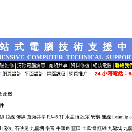
站式電腦技術支援
ENSIVE
COMPUTER
TECHNICAL
SUPPOR
腦維修
│
清除電腦病毒
│
寬頻共享
│
資料修復
│
組裝電腦
│
聯絡我
24 小時電話：64
：
網頁設計
│
平面設計
│
電腦課程
│
網頁推介
腦
洗機 產機
軟件
鋪線 拉線 佈線 寬頻共享 RJ-45 打 水晶頭 設定 安裝 無線 ipcam ip cam 
 鑽石山 彩虹 石硤尾 九龍塘 樂富 牛頭角 藍田 土瓜灣 紅磡 九龍城 九