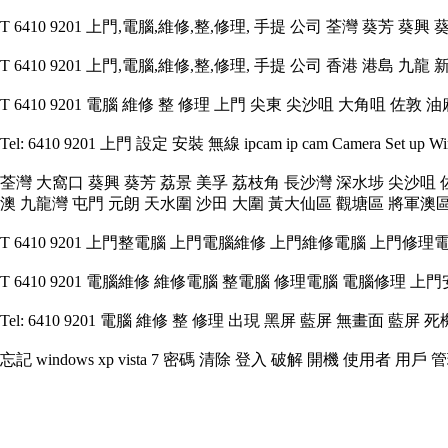
T 6410 9201 上門,電腦,維修,整,修理, 手提 公司 荃灣 葵芳 葵
T 6410 9201 上門,電腦,維修,整,修理, 手提 公司 香港 港島 九
T 6410 9201 電腦 維修 整 修理 上門 尖東 尖沙咀 大角咀 佐敦
Tel: 6410 9201 上門 設定 安裝 無線 ipcam ip cam Camera Set up Wirel
荃灣 大窩口 葵興 葵芳 荔景 美孚 荔枝角 長沙灣 深水埗 尖沙咀 
澳 九龍灣 屯門 元朗 天水圍 沙田 大圍 黃大仙區 觀塘區 將軍澳
T 6410 9201 上門整電腦 上門電腦維修 上門維修電腦 上門修理電
T 6410 9201 電腦維修 維修電腦 整電腦 修理電腦 電腦修理 上門安
Tel: 6410 9201 電腦 維修 整 修理 出現 黑屏 藍屏 無畫面 藍屏 死
忘記 windows xp vista 7 密碼 清除 登入 破解 開機 使用者 用戶 
3
3
3
3
3
3
3
3
3
3
3
3
3
3
3
3
3
3
3
3
3
3