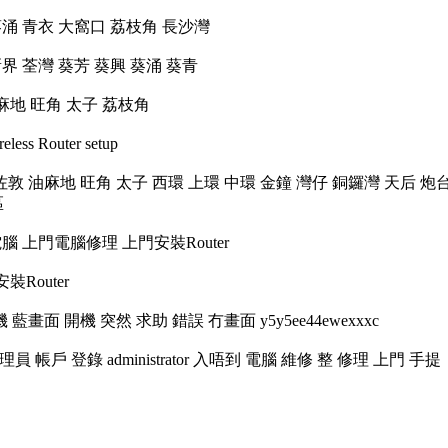
興 葵涌 青衣 大窩口 荔枝角 長沙灣
龍 新界 荃灣 葵芳 葵興 葵涌 葵青
 油麻地 旺角 太子 荔枝角
ess Router setup
佐敦 油麻地 旺角 太子 西環 上環 中環 金鐘 灣仔 銅鑼灣 天后 炮
區
腦 上門電腦修理 上門安裝Router
裝Router
機 藍畫面 開機 突然 求助 錯誤 冇畫面 y5y5ee44ewexxxc
管理員 帳戶 登錄 administrator 入唔到 電腦 維修 整 修理 上門 手提
3
3 3
3
3
3
3
3 3 3