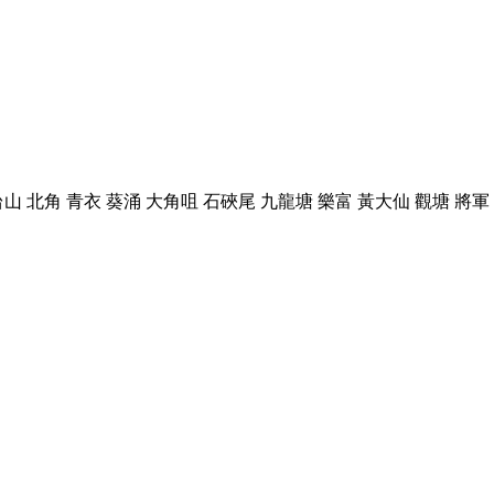
台山 北角 青衣 葵涌 大角咀 石硤尾 九龍塘 樂富 黃大仙 觀塘 將軍