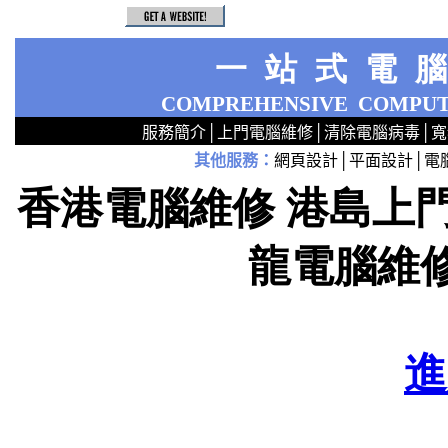
一站式電
COMPREHENSIVE
COMPUT
服務簡介
│
上門電腦維修
│
清除電腦病毒
│
寬
其他服務
：
網頁設計
│
平面設計
│
電
2
2
2
2
2
2
2
2
2
2
2
2
無線 上門設定Router 電腦舖 廣場 aw321ex55xxx 區 商場 維修電腦 Repair 整電腦 修理電腦 電腦店 上門 設定 安裝 ipcam ip cam Camera Set up Wireless Router setup 修理 電腦 維修 整 修 重裝 安裝 Windows XP 7 洗機 產機 修 DNS DDNS 專業 路由器 太子 旺角 網絡工程 中心 公司 服務 手提
香港電腦維修 港島上門電腦維
龍電腦維
進
T 6410 9201 上門 電腦 維修 整 修理 重裝 安裝 設