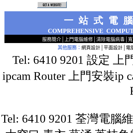
一站式電
COMPREHENSIVE
COMPUT
服務簡介
│
上門電腦維修
│
清除電腦病毒
│
寬
其他服務
：
網頁設計
│
平面設計
│
電
2
2
2
2
2
2
2
2
2
2
2
2
專業電腦維修服務 維修電腦中心 快速整電腦 緊急修理電腦 上門檢查電腦 電腦檢查 設定Router 安裝ipcam ip cam Camera 調教wifi 設置wi fi 調整wi-fi 系統 安裝Windows重裝 電腦洗機 電腦產機 驅動程式 當機 死機 IT支援 路由器 手提電腦 p6u7r3x setup TP-LINK 電腦
Tel: 6410 9201 設定 上
ipcam Router 上門安裝ip 
Tel: 6410 9201 